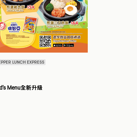
EPPER LUNCH EXPRESS
id’s Menu全新升級