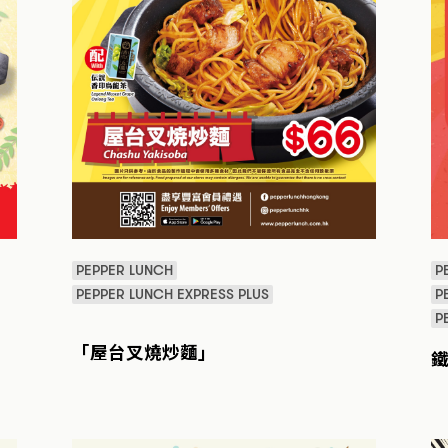
PEPPER LUNCH
P
PEPPER LUNCH EXPRESS PLUS
P
P
「屋台叉燒炒麵」
鐵