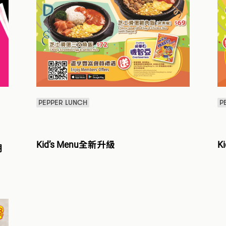
PEPPER LUNCH
P
Kid’s Menu全新升級
K
用