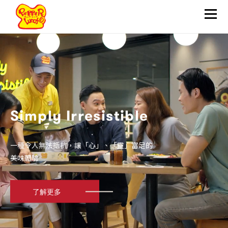
關於我們
炮製方法
品質保證
滋味推介
Simply Irresistible
最新資訊
一種令人無法抵抗，讓「心」、「靈」富足的
分店地址
美味體驗
加入我們
了解更多
加盟申請
聯絡我們